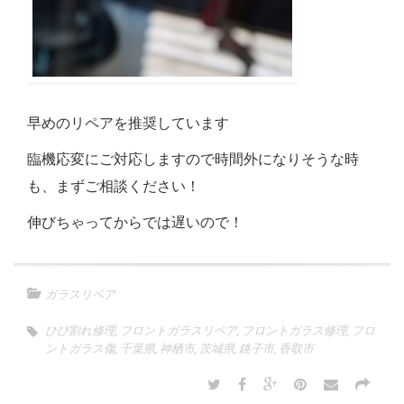
早めのリペアを推奨しています
臨機応変にご対応しますので時間外になりそうな時
も、まずご相談ください！
伸びちゃってからでは遅いので！
ガラスリペア
ひび割れ修理
,
フロントガラスリペア
,
フロントガラス修理
,
フロ
ントガラス傷
,
千葉県
,
神栖市
,
茨城県
,
銚子市
,
香取市