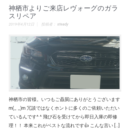
神栖市よりご来店レヴォーグのガラ
スリペア
2019年4月12日
投稿者：
steady
神栖市の皆様。いつもご贔屓にありがとうございます
m(_ _)m 冗談ではなくホントに多くのご依頼いただい
ているんです^ ^ 飛び石を受けてから即日入庫の即修
理！！ 本来これがベストな流れです👍 こんな言い […]