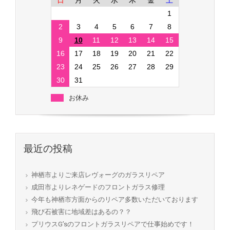
日
月
火
水
木
金
土
1
2
3
4
5
6
7
8
9
10
11
12
13
14
15
16
17
18
19
20
21
22
23
24
25
26
27
28
29
30
31
お休み
最近の投稿
神栖市よりご来店レヴォーグのガラスリペア
成田市よりレネゲードのフロントガラス修理
今年も神栖市方面からのリペア多数いただいております
飛び石被害に地域差はあるの？？
プリウスG’sのフロントガラスリペアで仕事始めです！