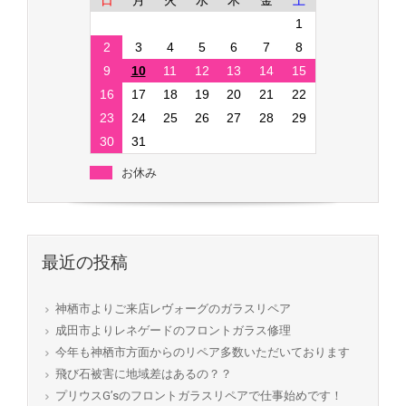
日
月
火
水
木
金
土
1
2
3
4
5
6
7
8
9
10
11
12
13
14
15
16
17
18
19
20
21
22
23
24
25
26
27
28
29
30
31
お休み
最近の投稿
神栖市よりご来店レヴォーグのガラスリペア
成田市よりレネゲードのフロントガラス修理
今年も神栖市方面からのリペア多数いただいております
飛び石被害に地域差はあるの？？
プリウスG’sのフロントガラスリペアで仕事始めです！